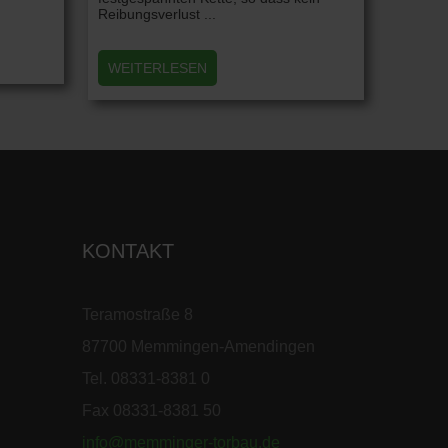
Reibungsverlust ...
WEITERLESEN
KONTAKT
Teramostraße 8
87700 Memmingen-Amendingen
Tel. 08331-8381 0
Fax 08331-8381 50
info@memminger-torbau.de