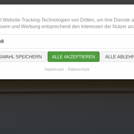
t Website-Tracking-Technologien von Dritten, um ihre Dienste a
Tel
ssern und Werbung entsprechend den Interessen der Nutzer an
ll
Navigation
HOME
PRODUKTE
überspringen
SWAHL SPEICHERN
ALLE AKZEPTIEREN
ALLE ABLEH
Impressum
Datenschutz