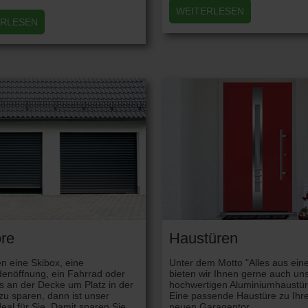
WEITERLESEN
ERLESEN
ore
Haustüren
n eine Skibox, eine
Unter dem Motto "Alles aus ein
enöffnung, ein Fahrrad oder
bieten wir Ihnen gerne auch un
s an der Decke um Platz in der
hochwertigen Aluminiumhaustür
u sparen, dann ist unser
Eine passende Haustüre zu Ih
ideal für Sie. Damit sparen Sie
neuen Garagentor ...