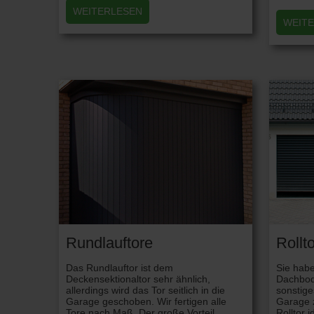
WEITERLESEN
WEIT
Rundlauftore
Rollt
Das Rundlauftor ist dem
Sie habe
Deckensektionaltor sehr ähnlich,
Dachbod
allerdings wird das Tor seitlich in die
sonstige
Garage geschoben. Wir fertigen alle
Garage z
Tore nach Maß. Der große Vorteil
Rolltor 