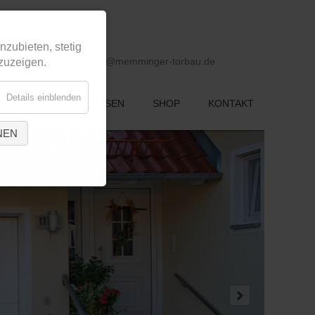
nzubieten, stetig
efon 08331-8381 0 |
info@memminger-torbau.de
zuzeigen.
Details einblenden
OBJEKTBAU
MESSEN
SHOP
KONTAKT
NEN