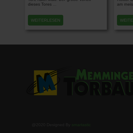
dieses Tores ...
am meist
WEITERLESEN
WEIT
@2020 Designed By
smartastic