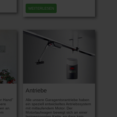
WEITERLESEN
Antriebe
er Hand"
Alle unsere Garagentorantriebe haben
sere
ein speziell entwickeltes Antriebssystem
en an.
mit mitlaufendem Motor. Der
rem
Motorlaufwagen bewegt sich an einer
festgespannten Kette, so dass kein